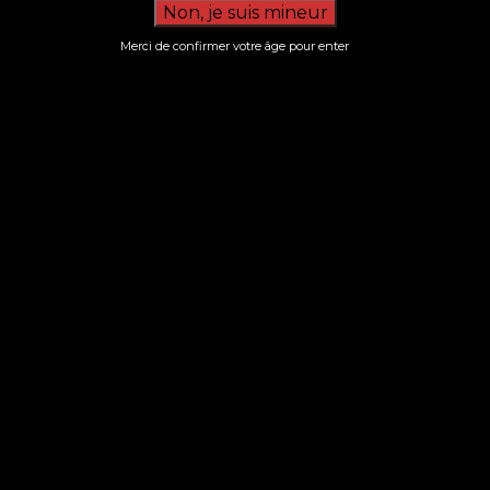
Bouteille en verre
Volume
Merci de confirmer votre âge pour enter
33cl
Produits associés