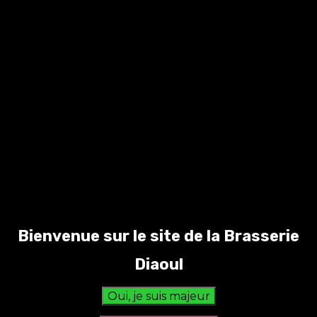
Informations
Description
complémentaires
Description
La Black IPA est une bière très fruitée portée sur
des arômes d’agrumes, de couleur foncée avec
l’amertume d’une IPA.
Couleur de la bière
Noire
Alcool %
6.4
Bienvenue sur le site de la Brasserie
Amertume
Diaoul
Modérée
Contenant