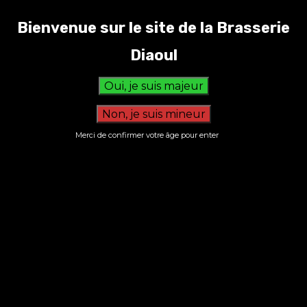
Bienvenue sur le site de la Brasserie
SMASH BURGER
Diaoul
Merci de confirmer votre âge pour enter
S’inscrire à la newsletter
Nous n’envoyons pas de messages