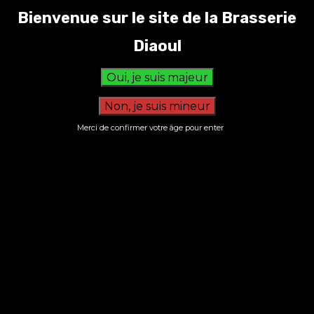
brasserie diaoul
Bienvenue sur le site de la Brasserie
Diaoul
Merci de confirmer votre âge pour enter
S’inscrire à la newsletter
Nous n’envoyons pas de messages
indésirables ! Lisez notre
politique de