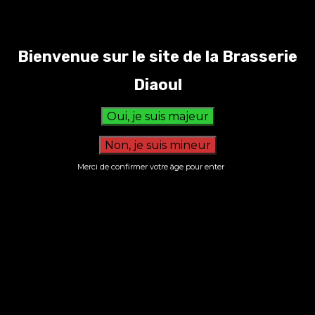
BRASPARTS
Bienvenue sur le site de la Brasserie
FESTIVAL BRASSERIE
Diaoul
DIAOUL
Merci de confirmer votre âge pour enter
S’inscrire à la newsletter