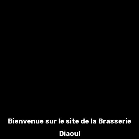
Bières artisanales
blonde breizh iz ale
brasserie diaoul
Laisser un commentaire
Votre adresse e-mail ne sera pas publiée.
Les
champs obligatoires sont indiqués avec
*
Commentaire
*
Bienvenue sur le site de la Brasserie
Diaoul