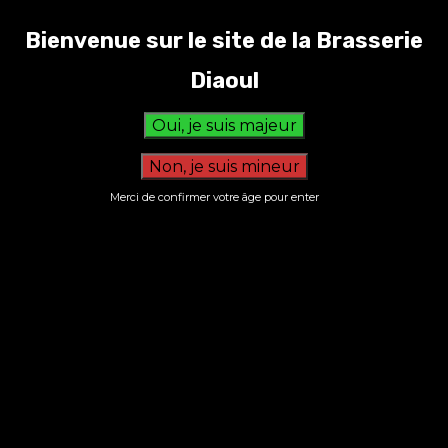
Bienvenue sur le site de la Brasserie
Diaoulez blonde
Diaoul
Merci de confirmer votre âge pour enter
S’inscrire à la newsletter
Nous n’envoyons pas de messages