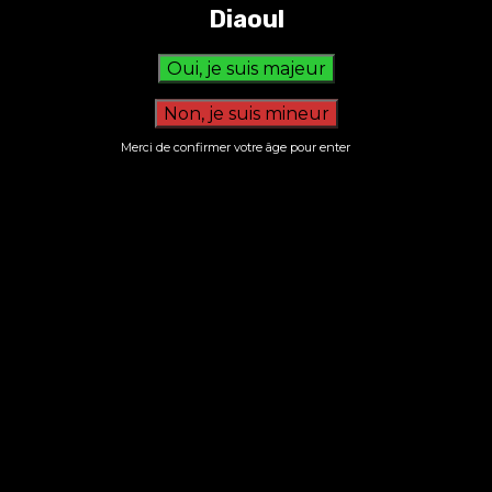
Diaoul
S’inscrire à la newsletter
Merci de confirmer votre âge pour enter
Nous n’envoyons pas de messages
indésirables ! Lisez notre
politique de
confidentialité
pour plus d’informations.