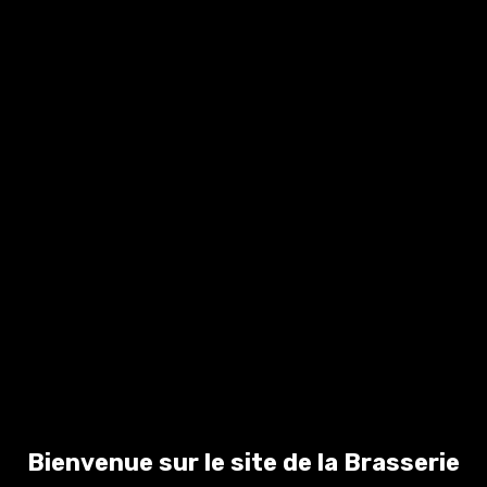
Bières
28
OCT 2024
Personnalisées pour
Mariages dans le
Finistère
Bières Personnalisées pour Mariages dans le
Finistère : Offrez une Touche Unique à Vos
Invités à Quimper et Douarnenez Organiser
un mariage dans le Finistère, que ce soit à
Quimper, Douarnenez ou dans leurs
alentours, c’est chercher à offrir une …
Lire la
suite
Bienvenue sur le site de la Brasserie